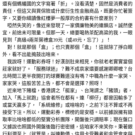
還有個螞蟻國的文字寫著「折」。沒看清楚，固然是消費者的
責任，但這又與買保險或什麼衍生性金融商品，既要你忙著簽
字，又要你細讀像紅樓夢一般厚的合約書有什麼差別？
啞然失笑的，像近來發現了一家價廉物美的連鎖店。誠然便
宜，前途未可限量。但那一天，總要喝熱茶配高粱的我，一眼
見到「高級4兩茶葉禮盒39元（或49元，忘了）」！
對！就是那個「盒」；也只賣那個「盒」！這就除了掙白眼
外，看不出能搗鼓出啥來。
我說呀！運動彩券呀！好漢剖肚來相見，你就老老實實當個
莊家就好了。「服務球迷」？難不成哀家還要感謝卿卿嚒？台
北時間三更半夜開打的球賽難道沒有嗎？中職為什麼一家哭、
家家哭，這般苦苦上告，都不會是選擇？照呀！
近來地下賭檔，香港謂之「艇家」、台灣謂之「豬頭」者，
加入「馬上就跑」協會者所在都有。連「梆仔」都曾因輸多了
或當天贏多了，「系統維修」或啥啥的，之前下注不算或不再
接受下注。所以，運動彩券，標榜的是安穩。以前據說擁有錄
取率比啥啥都低的堅實分析團隊，開盤後只調賠率；現在盤口
又據說也照國外開盤後臨行密密縫，這咱家不來笑你。秉著銀
行利潤至上（就算是，叫連動債、信用卡受難者和金管會來與