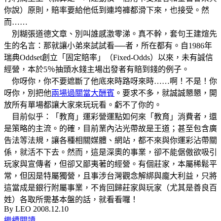
你說）原則，賠率要給他低到連垮褲都滑下來，也接受。然
而……
別糊張道德文章、別叫誰感激零涕。真不幹，套句王建煊先
生的名言：那就讓小弟來試試看──者，所在都有。自1986年
瑞典Oddset創立「固定賠率」（Fixed-Odds）以來，未有誠信
經營，本於5％抽頭水錢主場出發者有賠到錢的例子。
你呀你，你不要遮斷了他底來時路呀來時……啊！不是！你
呀你，別把他
兩場過關當大酬賓
。要求不多，就誠誠懇懇，開
放所有單場都讓大家來玩玩看。虧不了你的。
目前似乎：「教育」運彩營運點如何來「教育」消費者，還
是策略的主流。的確，目前業內沾光帶故是王道；甚至包含廣
告法等法規，讓各種相關媒體、網站，都不來與你運彩沾帶關
係，就活不下去。然而，這是深奧的事業，卻不能倨傲欲吸引
玩家與宣傳者，但卻又鄙夷著的經營。有個莊家，本屬稀鬆平
常，但因是特屬獨營，且事涉台灣觀念解綁與龐大利益，只將
這當成是銀行附屬事業，不肯回歸莊家與玩家（尤其是善良百
姓）各取所需基本盤的話，就看看囉！
By LEO 2008.12.10
繼續閱讀