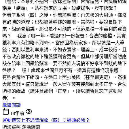
〔警語：本系列不適合一般球迷點閱〕台灣這兒，習慣將組頭
稱為「豬頭」。站在玩家的立場，殺豬拔毛，豈不快哉？
但看了系列（四）之後，你應該明瞭：再怎樣的大組頭，都沒
有必勝的道理；也都擔著輸錢的風險。當然啦，要說長期下
來，組頭會輸錢，那也是不可能的。但這是種一本萬利的買賣
嗎？ 我忘了哪一年，看過FBI一份報告：合法的賭檔，其實
獲利率只有約略不到5％。當然因為玩家多，所以這是一大筆
錢；否則以盈利率來講，不如去賣冰。理論上，成本較低、且
不被政府徵稅的地下賭盤獲利會更高。但其中部份理所當然應
該在賠率上回饋給賭客，要不然誰去玩搞不好拿不到錢的地下
盤呢？ 嘿！說起來世間無奇不有，還真有這種怪現象哪！
有些台灣地下組頭，在盤口上照抄美國（甚至還更苛），然後
大賺其錢。這只能說是一般人實在沒有接觸到太多正常、合法
賭檔的緣故（請注意那個「正常」，所以請暫且忘了運動彩
券）。
繼續閱讀
18年前
運動博奕七不思議現象（四）：組頭必勝？
賭海羅盤
運動體育