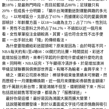
數18％；是最熱門時段。而目前籃球占80％；足球雖只有
20％，但成長十分明顯；「顯示台灣運動迷對運動興趣的多元
化」。以地域區分，北部占了65％。而據運彩公司的愛贏俱樂
部統計：年齡層方面，以18～34歲為主力；占了73％。性別比
率，男性不出意料之外的占了84.2％。不過如以近一個月來
看，女性單筆投注金額較高。其實，這也符合女性不出手便
罷，一出手就比較「殘」的傳統看法。
為什麼要陸續給彩迷甜頭呢？原來是因為：由於時區不同，
NBA每天約有1至4場08：00開打的比賽。時間提前，彩迷才
能增加投注標的，來奉行早起的什麼吃什麼或被什麼吃的圭
臬。同時咧，NBA玩完，下午顯得冷清許多，於是增加澳洲
甲級足球聯賽與俱樂部世界盃。有賭不為輸者，盍興乎來？！
總之，運彩公司原本預計：棒球季結束後業績未可樂觀，然
而歷經十一月運動轉換期，近一個月來運動彩券銷售金額達7
億3千萬餘元新台幣；實是鴻鵠不但至，還朝頭砸下來。所以
包括提前銷售等等好康，都是為了「服務球迷」。
最好你是這樣！最好是因為鴻圖大展而擴大營業！
話說隨著媒體發達，對於以畫面或文字技巧增添情趣與吸引