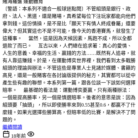
賭海羅盤
運動體育
〔警語：本系列不適合一般球迷點閱〕不管組頭是銀行、政
府、法人、黑道，還是賭場，真希望每位下注玩家都能向他們
拿到錢。這份情操，是不是比「願天下有情人終成眷屬」還要
偉大？但其實這也不是不可能，像今天的香港賽馬，就發生了
這種事。 當然，這是因為天候因素，馬跑不成，所以全都
退款了而已。 亙古以來，人們總在追求著：真心的愛情、
人生的意義、幸福的生活、贏錢的方法……既然有人追尋，就
有人靠這賺錢。於是，在運動博奕世界裡，我們看到太多戰勝
組頭的理論與辦法。不管這些是專業人士見諸於媒體、書籍的
高見，還是一般賭客在各討論版提供的秘方，其實都可以從中
產生些有趣的聯想。本系列第一篇，跟各位談一下該如何選擇
賠率。 最基礎的看法是：運動博奕要贏，只有兩種辦法：
一個是提高勝率，另一個是慎選賠率。後者的意思是說：因為
組頭要「抽頭」，所以即使勝率來到0.55甚至0.6，都贏不了什
麼錢。如果光選擇些勝算高，但賠率低的比賽，是解決不了問
題的。
繼續閱讀
18年前