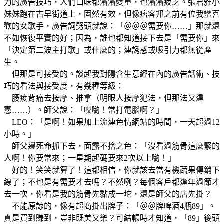
力的廣告技巧，人們口味都漸漸變重，也漸漸疲乏。張君雅小
妹妹跑在古早街道上，固然有效，但像痞客邦之前有位我蠻喜
歡的女歌手，廣告詞劈頭就說：「＠＠＠需要你……」那就還
不如恢復平實的好；因為，誰也都知道接下去是「需要你」來
「決定第二波主打歌」或什麼的；連誘惑或吸引力都無從產
生。
但那是可接受的。談起我對隱含生意經在內的廣告話術、技
巧的看法與接受度，有幾種等級：
腰痠背痛去按摩、推拿（明眼人按摩犯法，但那法又違
憲……）。師父說：「哎喲！常打電腦啊？」
LEO：「是啊！如果加上流連色情網站的時間，一天超過12
小時。」
師父邊死命抓下去，面露不捨之色：「沒看過筋骨這麼緊的
人啊！你要常來；一星期起碼要來2次以上喲！」
好的！笑笑就算了！這都相信，你就該去當有機蔬果傳銷下
線了；不也是有需要才去嗎？不然咧？每個客戶都逢年過節才
去一次，你看是我的筋骨先黏成一坨，還是師父的店先掛？
不能原諒的，像有超商掛出牌子：「＠＠牌啤酒4瓶89」。
真是買到賺到，豈非既美又樂？可結帳時才知道，「89」後頭