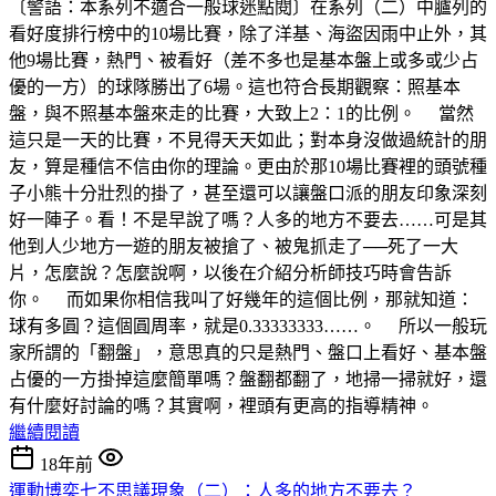
〔警語：本系列不適合一般球迷點閱〕在系列（二）中臚列的
看好度排行榜中的10場比賽，除了洋基、海盜因雨中止外，其
他9場比賽，熱門、被看好（差不多也是基本盤上或多或少占
優的一方）的球隊勝出了6場。這也符合長期觀察：照基本
盤，與不照基本盤來走的比賽，大致上2：1的比例。 當然
這只是一天的比賽，不見得天天如此；對本身沒做過統計的朋
友，算是種信不信由你的理論。更由於那10場比賽裡的頭號種
子小熊十分壯烈的掛了，甚至還可以讓盤口派的朋友印象深刻
好一陣子。看！不是早說了嗎？人多的地方不要去……可是其
他到人少地方一遊的朋友被搶了、被鬼抓走了──死了一大
片，怎麼說？怎麼說啊，以後在介紹分析師技巧時會告訴
你。 而如果你相信我叫了好幾年的這個比例，那就知道：
球有多圓？這個圓周率，就是0.33333333……。 所以一般玩
家所謂的「翻盤」，意思真的只是熱門、盤口上看好、基本盤
占優的一方掛掉這麼簡單嗎？盤翻都翻了，地掃一掃就好，還
有什麼好討論的嗎？其實啊，裡頭有更高的指導精神。
繼續閱讀
18年前
運動博奕七不思議現象（二）：人多的地方不要去？