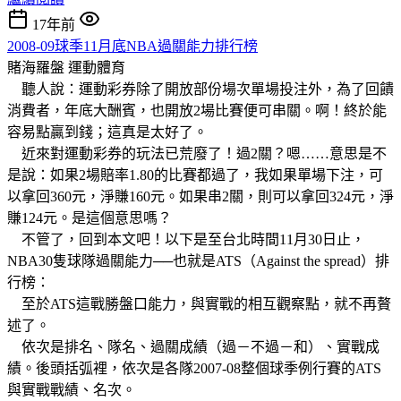
17年前
2008-09球季11月底NBA過關能力排行榜
賭海羅盤
運動體育
聽人說：運動彩券除了開放部份場次單場投注外，為了回饋
消費者，年底大酬賓，也開放2場比賽便可串關。啊！終於能
容易點贏到錢；這真是太好了。
近來對運動彩券的玩法已荒廢了！過2關？嗯……意思是不
是說：如果2場賠率1.80的比賽都過了，我如果單場下注，可
以拿回360元，淨賺160元。如果串2關，則可以拿回324元，淨
賺124元。是這個意思嗎？
不管了，回到本文吧！以下是至台北時間11月30日止，
NBA30隻球隊過關能力──也就是ATS（Against the spread）排
行榜：
至於ATS這戰勝盤口能力，與實戰的相互觀察點，就不再贅
述了。
依次是排名、隊名、過關成績（過－不過－和）、實戰成
績。後頭括弧裡，依次是各隊2007-08整個球季例行賽的ATS
與實戰戰績、名次。