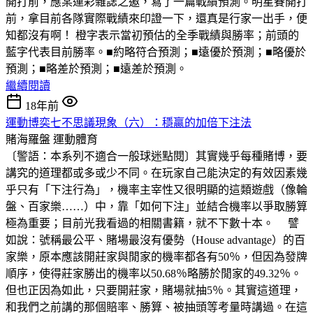
開打前，應某運彩雜誌之邀，寫了一篇戰績預測。明星賽開打
前，拿目前各隊實際戰績來印證一下，還真是行家一出手，便
知都沒有啊！ 橙字表示當初預估的全季戰績與勝率；前頭的
藍字代表目前勝率。■約略符合預測；■遠優於預測；■略優於
預測；■略差於預測；■遠差於預測。
繼續閱讀
18年前
運動博奕七不思議現象（六）：穩贏的加倍下注法
賭海羅盤
運動體育
〔警語：本系列不適合一般球迷點閱〕其實幾乎每種賭博，要
講究的道理都或多或少不同。在玩家自己能決定的有效因素幾
乎只有「下注行為」，機率主宰性又很明顯的這類遊戲（像輪
盤、百家樂……）中，靠「如何下注」並結合機率以爭取勝算
極為重要；目前光我看過的相關書籍，就不下數十本。 譬
如說：號稱最公平、賭場最沒有優勢（House advantage）的百
家樂，原本應該開莊家與閒家的機率都各有50％，但因為發牌
順序，使得莊家勝出的機率以50.68％略勝於閒家的49.32％。
但也正因為如此，只要開莊家，賭場就抽5％。其實這道理，
和我們之前講的那個賠率、勝算、被抽頭等考量時講過。在這