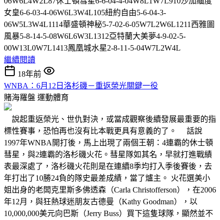
06W6L4W2L87休士頓彗星6-6-04-4-04W8L1W7L910沙加緬度
女皇6-6-03-4-06W6L3W4L105紐約自由5-6-04-3-
06W5L3W4L1114華盛頓神秘5-7-02-6-05W7L2W6L1211西雅圖
風暴5-8-14-5-08W6L6W3L1312亞特蘭大美夢4-9-02-5-
00W13L0W7L1413鳳凰城水星2-8-11-5-04W7L2W4L
繼續閱讀
18年前
WNBA：6月12日洛杉磯－重返榮光關鍵一役
賭海羅盤
運動體育
說起重返榮光、世仇對決，或當成觀察後續發展最重要的指
標性賽事，恐怕再也沒有比本戰更具有意義的了。 話說
1997年WNBA開打後，馬上出現了兩個王朝：4連霸的休士頓
彗星，與2連霸的洛杉磯火花。彗星隊如其名，早就打進戰績
表最深處了，洛杉磯火花則是在連續8季均打入季後賽後，去
年打出了10勝24負的隊史最差成績，當了爐主。 火花選美小
姐出身的老闆克里斯多佛透森（Carla Christofferson），在2006
年12月，與狂熱球迷朋友古德曼（Kathy Goodman），以
10,000,000美元向巴斯（Jerry Buss）買下這隻球隊，顯然並不