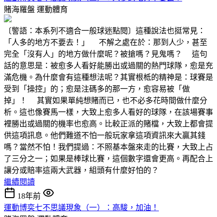
賭海羅盤
運動體育
〔警語：本系列不適合一般球迷點閱〕這種說法也挺常見：
「人多的地方不要去！」 不解之處在於：那到人少，甚至
完全「沒有人」的地方做什麼呢？被搶嗎？見鬼嗎？ 這句
話的意思是：被愈多人看好能勝出或過關的熱門球隊，愈是充
滿危機。為什麼會有這種想法呢？其實根柢的精神是：球賽是
受到「操控」的；愈是注碼多的那一方，愈容易被「做
掉」！ 其實如果單純想賭而已，也不必多花時間做什麼分
析。這也像賽馬一樣，大致上愈多人看好的球隊，在該場賽事
裡勝出或過關的機率也愈高。比較正派的賭檔，大致上都會提
供這項訊息。他們難道不怕一般玩家拿這項資訊來大贏其錢
嗎？當然不怕！我們提過：不照基本盤來走的比賽，大致上占
了三分之一；如果是棒球比賽，這個數字還會更高。再配合上
讓分或賠率這兩大武器，組頭有什麼好怕的？
繼續閱讀
18年前
運動博奕七不思議現象（一）：高駿，加油！