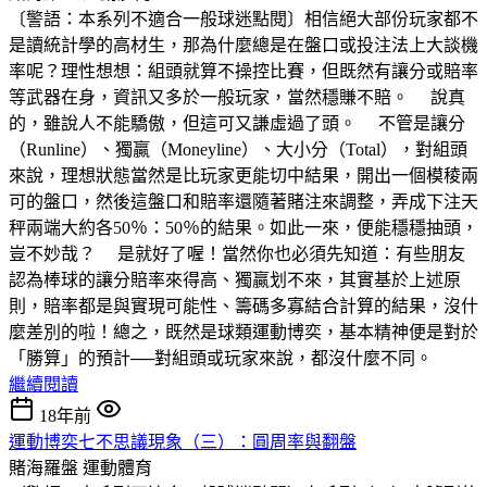
〔警語：本系列不適合一般球迷點閱〕相信絕大部份玩家都不
是讀統計學的高材生，那為什麼總是在盤口或投注法上大談機
率呢？理性想想：組頭就算不操控比賽，但既然有讓分或賠率
等武器在身，資訊又多於一般玩家，當然穩賺不賠。 說真
的，雖說人不能驕傲，但這可又謙虛過了頭。 不管是讓分
（Runline）、獨贏（Moneyline）、大小分（Total），對組頭
來說，理想狀態當然是比玩家更能切中結果，開出一個模稜兩
可的盤口，然後這盤口和賠率還隨著賭注來調整，弄成下注天
秤兩端大約各50％：50％的結果。如此一來，便能穩穩抽頭，
豈不妙哉？ 是就好了喔！當然你也必須先知道：有些朋友
認為棒球的讓分賠率來得高、獨贏划不來，其實基於上述原
則，賠率都是與實現可能性、籌碼多寡結合計算的結果，沒什
麼差別的啦！總之，既然是球類運動博奕，基本精神便是對於
「勝算」的預計──對組頭或玩家來說，都沒什麼不同。
繼續閱讀
18年前
運動博奕七不思議現象（三）：圓周率與翻盤
賭海羅盤
運動體育