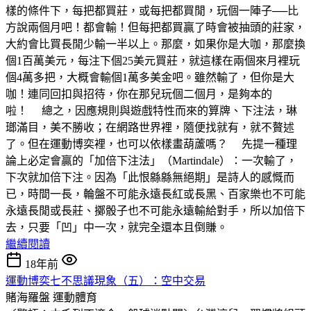
樣的條件下，每把都買莊，或每把都買閒，玩個一陣子──比
方說兩個月吧！都會輸！但每把都買贏了時會被抽頭的莊家，
大約會比買長閒少輸一半以上。那麼，如果你是大咖，那麼換
個1百萬美元，每注下個25美元買莊，就這樣在兩個來月裡玩
個4萬多把，大概會輸個1萬多美金吧。雖然輸了，但你是大
咖！連同回扣與招待，你在那兒玩個二個月，是夠本的
啦！ 總之，因應規則與遊戲特性而來的算牌、下注法，琳
瑯滿目，美不勝收；在網路世界裡，隨便找就有，就不贅述
了。但在運動博奕裡，也可以依樣畫葫蘆嗎？ 先提一種理
論上必定會贏的「加倍下注法」（Martindale）：一次輸了，
下次就加倍下注。因為「此恨緜緜無絕期」是詩人的感慨而
已，時間一長，輪盤不可能永遠長紅或長黑、百家樂也不可能
永遠長閒或長莊、擲骰子也不可能永遠輸給對手，所以加倍下
去，只要「凹」中一次，就完全還本且倒賺。
繼續閱讀
18年前
運動博奕七不思議現象（五）：空中交易
賭海羅盤
運動體育