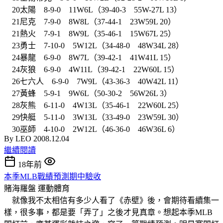
20太陽 8-9-0 11W6L（39-40-3 55W-27L 13）
21尼克 7-9-0 8W8L（37-44-1 23W59L 20）
21熱火 7-9-1 8W9L（35-46-1 15W67L 25）
23勇士 7-10-0 5W12L（34-48-0 48W34L 28）
24暴龍 6-9-0 8W7L（39-42-1 41W41L 15）
24灰狼 6-9-0 4W11L（39-42-1 22W60L 15）
26七六人 6-9-0 7W9L（43-36-3 40W42L 11）
27黃蜂 5-9-1 9W6L（50-30-2 56W26L 3）
28灰熊 6-11-0 4W13L（35-46-1 22W60L 25）
29快艇 5-11-0 3W13L（33-49-0 23W59L 30）
30巫師 4-10-0 2W12L（46-36-0 46W36L 6）
By LEO 2008.12.04
繼續閱讀
18年前
本季MLB戰績預測期中驗收
賭海羅盤
運動體育
就像我不太相信有多少人看了《赤壁》後，會期待看續集一
樣，很多事，都是要「弄了」之後才見真章。想起本季MLB