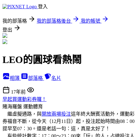
登入
我的部落格
我的部落格後台
我的帳號
登出
LEO的圓球看熱鬧
相簿
部落格
名片
17年前
早起買運動彩券囉！
賭海羅盤
運動體育
繼虛擬通路，與
開放兩場投注
這年終大酬賓活動外，運動彩
券福音不斷，從今天（12月11日）起，投注起始時間由08：00
提早至07：30。還是老話一句：這，真是太好了！
有些統計數字：17：00～23：00來「玩」的人，占總投注人