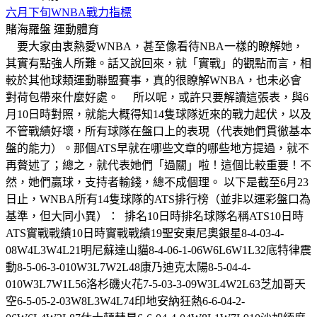
六月下旬WNBA戰力指標
賭海羅盤
運動體育
要大家由衷熱愛WNBA，甚至像看待NBA一樣的瞭解她，
其實有點強人所難。話又說回來，就「實戰」的觀點而言，相
較於其他球類運動聯盟賽事，真的很瞭解WNBA，也未必會
對荷包帶來什麼好處。 所以呢，或許只要解讀這張表，與6
月10日時對照，就能大概得知14隻球隊近來的戰力起伏，以及
不管戰績好壞，所有球隊在盤口上的表現（代表她們貫徹基本
盤的能力）。那個ATS早就在哪些文章的哪些地方提過，就不
再贅述了；總之，就代表她們「過關」啦！這個比較重要！不
然，她們贏球，支持者輸錢，總不成個理。 以下是截至6月23
日止，WNBA所有14隻球隊的ATS排行榜（並非以運彩盤口為
基準，但大同小異）： 排名10日時排名球隊名稱ATS10日時
ATS實戰戰績10日時實戰戰績19聖安東尼奧銀星8-4-03-4-
08W4L3W4L21明尼蘇達山貓8-4-06-1-06W6L6W1L32底特律震
動8-5-06-3-010W3L7W2L48康乃迪克太陽8-5-04-4-
010W3L7W1L56洛杉磯火花7-5-03-3-09W3L4W2L63芝加哥天
空6-5-05-2-03W8L3W4L74印地安納狂熱6-6-04-2-