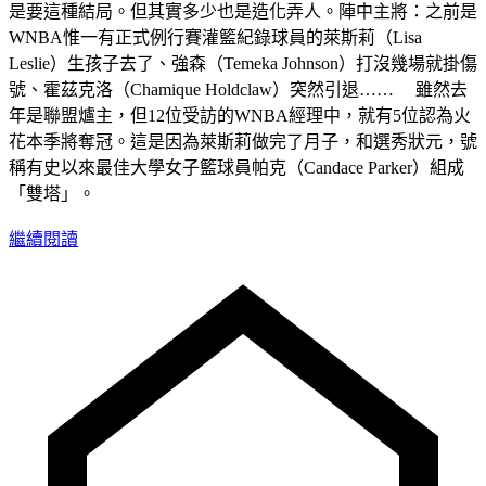
是要這種結局。但其實多少也是造化弄人。陣中主將：之前是
WNBA惟一有正式例行賽灌籃紀錄球員的萊斯莉（Lisa
Leslie）生孩子去了、強森（Temeka Johnson）打沒幾場就掛傷
號、霍茲克洛（Chamique Holdclaw）突然引退…… 雖然去
年是聯盟爐主，但12位受訪的WNBA經理中，就有5位認為火
花本季將奪冠。這是因為萊斯莉做完了月子，和選秀狀元，號
稱有史以來最佳大學女子籃球員帕克（Candace Parker）組成
「雙塔」。
繼續閱讀