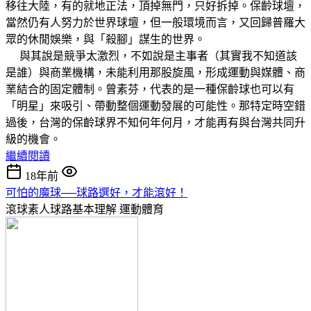
移往大陸，有的就地正法，頂掉無門，只好拆掉。保齡球壇，
當然仍有人努力於世界球壇，但一般環境而言，又回歸普羅大
眾的休閒娛樂，與「殺腳」謀生的世界。
與其說是競爭太激烈，不如說是主事者（其實我不知道該
是誰）與商業機構，未能利用那股旋風，形成運動與媒體、商
業結合的固定體制。曾素芬，代表的是一種保齡球也可以有
「明星」來吸引、帶動整個運動發展的可能性。那特定時空錯
過後，台灣的保齡球界不知何年何月，才能再有與台灣共同升
級的機會。
繼續閱讀
18年前
可怕的魔球──球路選好，才能滾好！
滾球素人球路基本理解
運動體育