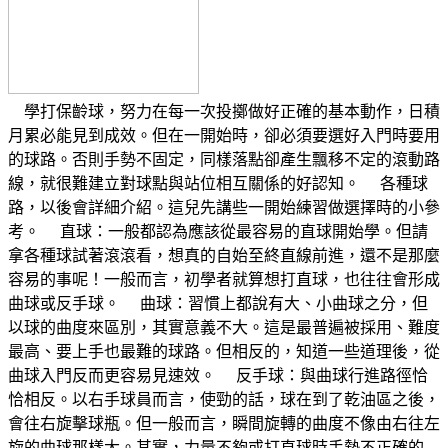
學打保齡球，努力在每一次投擲做好正確的基本動作，日積
月累必能見到成效。但在一開始時，卻必須要選好入門時要用
的球路。否則手勢不固定，同樣落點卻產生飄移不定的滾動路
線，就很難建立對球點與站位相互關係的好認知。 各種球
路，以後會詳細介紹。這兒先講些一開始練習做選擇時的小參
考。 直球：一般都認為應該從最容易的直球開始學。但請
拿各種球試著滾滾看，想真的自始至終直線前進，還不是那麼
容易的事呢！一般而言，初學者就算想打直球，也往往會形成
曲球或反手球。 曲球：習慣上都說有大、小曲球之分，但
以球的曲度來區別，其實意義不大。這是最普遍被採用、難度
最高、要上手也最難的球路。但相反的，知道一些道理後，從
曲球入門反而更容易見速效。 反手球：與曲球行進路徑恰
恰相反。以右手球員而言，使勁的話，球在到了乾油區之後，
會往右旋擊球瓶。但一般而言，瞬間旋轉的曲度不像由右往左
旋的曲球那樣大。其實，力量不夠或打直球時手勢不正確的