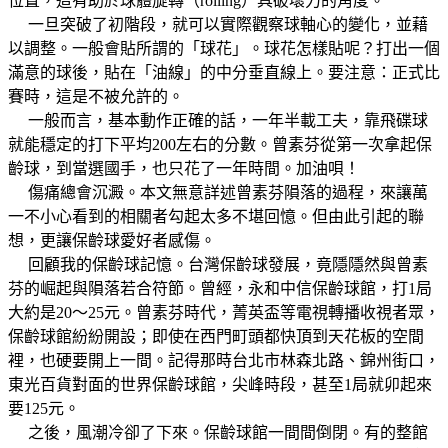
位置，這有助於球體旋轉（rolling）具破壞力的角度。
一旦突破了初階段，就可以實際觀察球軸心的變化，並藉
以調整。一般會貼所謂的「球花」。球花怎樣貼呢？打出一個
滿意的球後，貼在「油線」的中分垂直線上。要注意：正式比
賽時，這是不被允許的。
一般而言，基本動作正確的話，一年半載工夫，靠飛碟球
就能穩定的打下平均200左右的分數。曾素芬從第一次拿起保
齡球，到當選國手，也只花了一年時間。加油唄！
傷痛總會沉澱。本文無意詳述曾素芬隕落的過程，來讓萬
一不小心看到的相關者勾起太多不堪回憶。但由此引起的聯
想，更讓保齡球愛好者感傷。
回顧我的保齡球記憶。台灣保齡球發展，竟隱隱然與曾素
芬的崛起與隕落若合符節。曾經，永和中信保齡球館，打1局
大約是20～25元。曾素芬時代，菁英盃等電視轉播收視者眾，
保齡球館紛紛開設；即使在西門町頭都快頂到天花板的空間
裡，也硬要開上一間。記得那時台北市林森北路、錦州街口，
東光百貨對面的世界保齡球館，尖峰時段，甚至1局就卯起來
要125元。
之後，風潮冷卻了下來。保齡球館一間間倒閉。有的整館