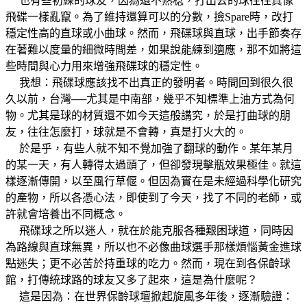
也有些初練的球友，因為還不熟稔，打出去的球往往真像
飛碟一樣亂竄。為了維持還算可以的分數，撿Spare時，改打
穩定性高的直球或小曲球。然而，飛碟球與直球，出手節奏存
在著難以度量的細微時間差，如果說能練到適應，那不如將這
些時間與心力用來增強飛碟球的穩定性。
我想：飛碟球應該找不出真正的發明者。時間回到很久很
久以前，台灣──尤其是中南部，幾乎不知標準上油方式為何
物。尤其是球的材質還不如今天這般講究，於是打曲球的朋
友，往往怎麼打，球就是不會轉，真是打火大的。
於是乎，有些人就不知不覺加強了翻球的動作。某年某月
的某一天，有人轉得太過頭了，但卻發現擊瓶效果極佳。就這
樣逐漸傳開，以至風行草偃。但因為實在是未經過科學化研究
的產物，所以各憑心法，即使到了今天，找了不同的老師，或
許就會培養出不同概念。
飛碟球之所以迷人，就在於能克服各種艱困球道，同時因
為路線與直球無異，所以也不必像曲球選手那樣煩惱黃金進球
點迷失；更不必苦於持重球的吃力。然而，現在到各保齡球
館，打傳統球路的球友又多了起來，這是為什麼呢？
這是因為：在世界保齡球壇掀起旋風多年後，逐漸驗證：