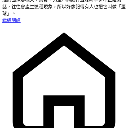
話，往往會產生這種現象，所以好像記得有人也把它叫做「歪
球」。
繼續閱讀