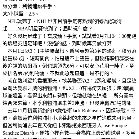
讓分盤：
利物浦
讓平手。
大
/小球盤：2.5。
NFL玩完了、NHL也非目前手氣有點爛的我所能玩得
起……NBA明星賽快到了；屆時玩什麼？
好久沒玩足球了！當成預卜手氣，試試看2月7日04：00開踢
的這場英超足球吧！沒過的話，到時候再另做打算……
本月1日以3：1主場勝韋根、暫居英超第3名的熱刺，積分落
後曼聯6分，短時間內，怕是追不上雙曼；但較諸率領群豪在
後追趕的切爾西，倒也還領先6分，可以安心花用一陣子。至
於排名第7的利物浦，不就此急起直追，是不行的。
就在熱刺踢垮韋根那天，挾英聯盃以2：2踢和曼城，且足總
盃淘汰曼聯之威的利物浦，也以3：0客場倚天屠狼；連2戰贏
球兼過盤，看得出來頗有勢頭。但糟就糟在這裡──所有賽事
綜合起來算，本季利物浦還未曾3連勝，也沒連贏過3場錢哪！
去年11月初簽新約的18歲後衛Jack Robinson，因傷缺戰。不
過，雖然這位利物浦打小培養起的未來之星前途或未可限量，
但當利物浦去年夏天從紐卡索聯挖來西班牙人Jose Enrique
Sanchez Diaz時，便該心裡有數──身為隊上最幼齒球員，多坐