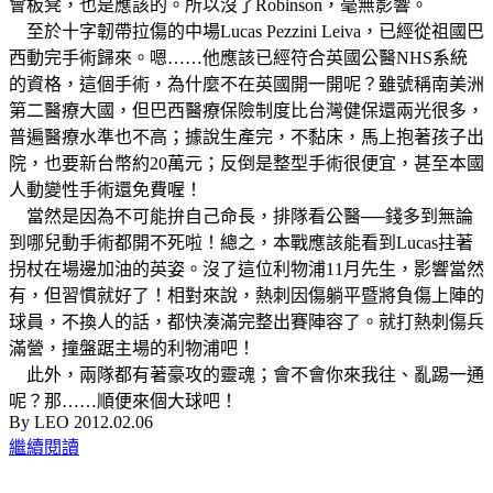
會板凳，也是應該的。所以沒了Robinson，毫無影響。
至於十字韌帶拉傷的中場Lucas Pezzini Leiva，已經從祖國巴
西動完手術歸來。嗯……他應該已經符合英國公醫NHS系統
的資格，這個手術，為什麼不在英國開一開呢？雖號稱南美洲
第二醫療大國，但巴西醫療保險制度比台灣健保還兩光很多，
普遍醫療水準也不高；據說生產完，不黏床，馬上抱著孩子出
院，也要新台幣約20萬元；反倒是整型手術很便宜，甚至本國
人動變性手術還免費喔！
當然是因為不可能拚自己命長，排隊看公醫──錢多到無論
到哪兒動手術都開不死啦！總之，本戰應該能看到Lucas拄著
拐杖在場邊加油的英姿。沒了這位利物浦11月先生，影響當然
有，但習慣就好了！相對來說，熱刺因傷躺平暨將負傷上陣的
球員，不換人的話，都快湊滿完整出賽陣容了。就打熱刺傷兵
滿營，撞盤踞主場的利物浦吧！
此外，兩隊都有著豪攻的靈魂；會不會你來我往、亂踢一通
呢？那……順便來個大球吧！
By LEO 2012.02.06
繼續閱讀