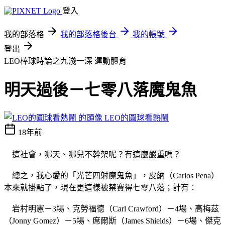
登入
我的部落格
我的部落格後台
我的帳號
登出
LEO棒球時論之九淺一深
運動體育
明天過後－七零八落魔鬼魚
LEO的圓球看熱鬧
18年前
這社會，哪天、哪兒不幹架呢？有這麼嚴重嗎？
總之，我心愛的「光芒四射魔鬼魚」，皮納（Carlos Pena）
本來就掛點了，現在更這樣被禁賽得七零八落；計有：
岩村明憲－3場、克勞福德（Carl Crawford）－4場、高梅茲
（Jonny Gomez）－5場、席爾斯（James Shields）－6場、傑克