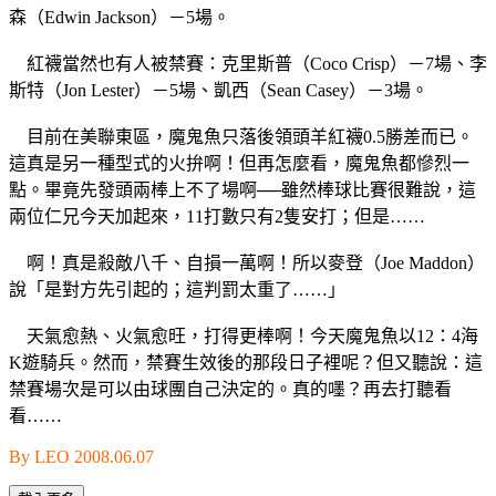
森（Edwin Jackson）－5場。
紅襪當然也有人被禁賽：克里斯普（Coco Crisp）－7場、李
斯特（Jon Lester）－5場、凱西（Sean Casey）－3場。
目前在美聯東區，魔鬼魚只落後領頭羊紅襪0.5勝差而已。
這真是另一種型式的火拚啊！但再怎麼看，魔鬼魚都慘烈一
點。畢竟先發頭兩棒上不了場啊──雖然棒球比賽很難說，這
兩位仁兄今天加起來，11打數只有2隻安打；但是……
啊！真是殺敵八千、自損一萬啊！所以麥登（Joe Maddon）
說「是對方先引起的；這判罰太重了……」
天氣愈熱、火氣愈旺，打得更棒啊！今天魔鬼魚以12：4海
K遊騎兵。然而，禁賽生效後的那段日子裡呢？但又聽說：這
禁賽場次是可以由球團自己決定的。真的嚜？再去打聽看
看……
By LEO 2008.06.07