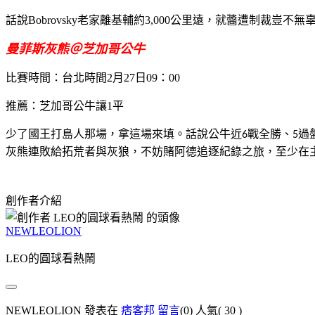
話說
Bobrovsky
老家離基輔約
3,000
公里遠，就醬遭制裁豈不無
曼菲斯灰熊＠芝加哥公牛
比賽時間：台北時間
2
月
27
日
09
：
00
推薦：芝加哥公牛讓
1
平
少了國王打島人那場，拿這場來填。話說公牛近
戰全勝、
過
6
5
灰熊連敗給拓荒者與灰狼，不妨賭阿德追逐紀錄之旅，至少在
創作者介紹
NEWLEOLION
LEO的圓球看熱鬧
NEWLEOLION 發表在
痞客邦
留言
(0)
人氣(
30
)