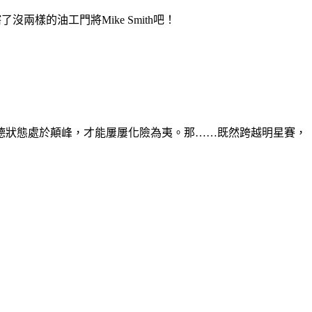
瞎了沒兩樣的油工門將
Mike Smith
吧！
德狀態處於顛峰，才能屢屢化險為夷。那……既然跨越明星賽，