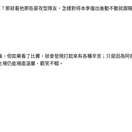
辜？那就看他那些豪攻型隊友，怎樣對待本季復出後動不動就跟
盤，但如果看了比賽，就會發現打起來有各種辛苦；只是因為阿
主場仍能場面溫馨、歡笑不輟。