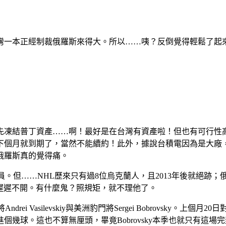
灣一本正經制裁俄羅斯來得大。所以……咦？反倒覺得輕鬆了起
先凍結普丁資產……啊！最好是在台灣有資產啦！但也有可行性
下個月就到期了，當然不能續約！此外，據說台積電因為是大廠
俄羅斯真的覺得痛。
員。但……
NHL
歷來只有過
8
位烏克蘭人，且
2013
年後就絕跡；
遲遲不開。有什麼鬼？照規矩，就不理他了。
將
Andrei Vasilevskiy
與美洲豹門將
Sergei Bobrovsky
。上個月
20
日
進個幾球。這也不算無厘頭，畢竟
Bobrovsky
本季也就只有這場完