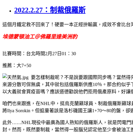
2022.2.27：制裁俄羅斯
這個月鐵定救不回來了！硬要一本正經拚輸贏，成效不會比台
埃德蒙頓油工＠佛羅里達美洲豹
比賽時間：台北時間
2
月
27
日
01
：
30
推薦：大
7+50
要怎樣制裁呢？不是說要跟國際同步嗎？當然得
來源分散可保無虞，其中就包括俄羅斯供應
10
％。那合約似乎
以大義就會買疫苗嗎？應該道德勸說他們拒用俄產原料，好讓
咱們也來跟進，在
NHL
中，挺烏克蘭籍球員、制裁俄羅斯籍球
將
Ilya Sorokin
。但掂量著該是洛杉磯國王讓
1+70
～
80
的盤，卻
此外……
NHL
現役中最廣為國人熟知的俄羅斯人，就是閃電門
封。然而，既然要制裁，當然得一股腦兒認定他至少會被油工