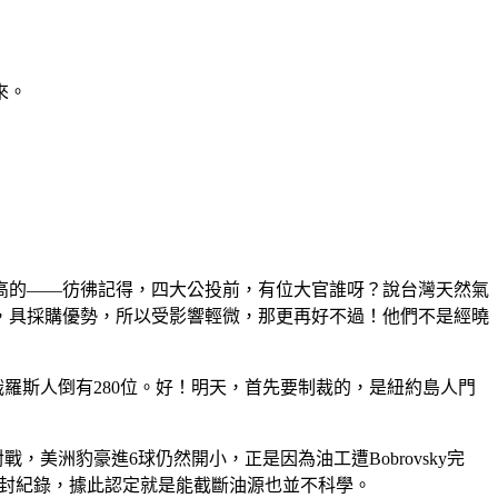
來。
高的——彷彿記得，四大公投前，有位大官誰呀？說台灣天然氣
，具採購優勢，所以受影響輕微，那更再好不過！他們不是經曉
俄羅斯人倒有
280
位。好！明天，首先要制裁的，是紐約島人門
對戰，美洲豹豪進
6
球仍然開小，正是因為油工遭
Bobrovsky
完
封紀錄，據此認定就是能截斷油源也並不科學。