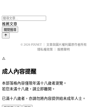
推薦文章
關閉搜尋
© 2026
PIXNET
｜
文章與圖片權利屬原作者所有
隱私權政策
｜
服務聲明
⚠️
成人內容提醒
本部落格內容僅限年滿十八歲者瀏覽。
若您未滿十八歲，請立即離開。
已滿十八歲者，亦請勿將內容提供給未成年人士。