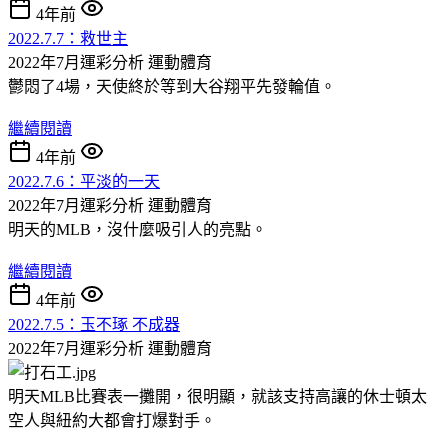
4年前
2022.7.7：救世主
2022年7月運彩分析
運動體育
鬱悶了4場，天使終於等到大谷翔平先發輪值。
繼續閱讀
4年前
2022.7.6：平淡的一天
2022年7月運彩分析
運動體育
明天的MLB，沒什麼吸引人的亮點。
繼續閱讀
4年前
2022.7.5：玉不琢 不成器
2022年7月運彩分析
運動體育
明天MLB比賽表一攤開，很明顯，就該支持高讓的休士頓太
空人與紐約大都會打爆對手。