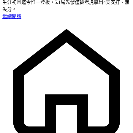
生涯初且迄今惟一登板，5.1局先發僅被老虎擊出4支安打、無
失分。
繼續閱讀